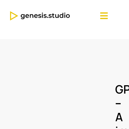
GP
–
A