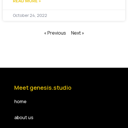
READ MORE »
October 24, 2022
« Previous
Next »
Meet genesis.studio
home
about us